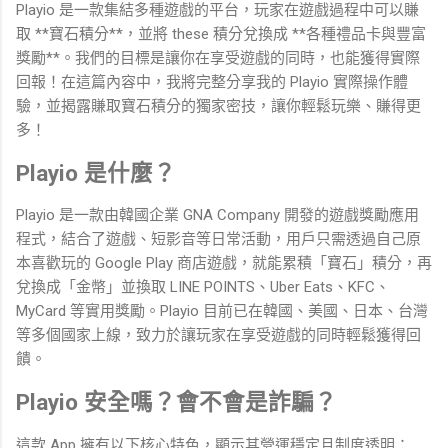
Playio 是一款集結多種遊戲的平台，玩家在遊戲過程中可以賺
取 **寶石積分**，並將 these 積分兌換成 **各種禮品卡與豐富
獎勵**。我們的目標是讓你在享受遊戲的同時，也能獲得實際
回報！在這篇內容中，我將完整分享我的 Playio 實際操作體
驗，並揭露賺取寶石積分的獨家密技，讓你輕鬆玩樂、賺得更
多！
Playio 是什麼？
Playio 是一款由韓國企業 GNA Company 開發的遊戲獎勵應用
程式，結合了遊戲、短影音等日常活動，用戶只需透過自己原
本喜歡玩的 Google Play 商店遊戲，就能累積「寶石」積分，再
兌換成「金幣」並換取 LINE POINTS、Uber Eats、KFC、
MyCard 等實用獎勵。Playio 目前已在韓國、美國、日本、台灣
等多個國家上線，致力於讓玩家在享受遊戲的同時輕鬆獲得回
饋。
Playio 安全嗎？會不會是詐騙？
這款 App 擁有以下核心特色，顯示其營運穩定且制度透明：