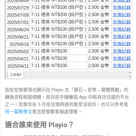
這些兌換實測也顯示出 Playio 在「寶石→金幣→實體獎勵」的
轉換流程相當順暢，是目前手機賺錢 App 中較具信任感的平台
之一。如果你在 5 月底兌換時遇到異常沒收到，也可以參考我
另一篇教學文
看怎麼聯繫客服處理喔。
適合誰來使用 Playio？