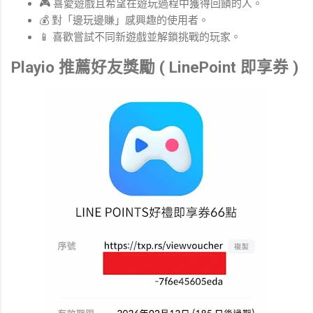
🎮 喜愛遊戲且希望在遊玩過程中獲得回饋的人。
💰 對「邊玩邊賺」感興趣的使用者。
📱 喜歡嘗試不同新遊戲並解鎖挑戰的玩家。
Playio 推薦好友獎勵 ( LinePoint 即享券 )