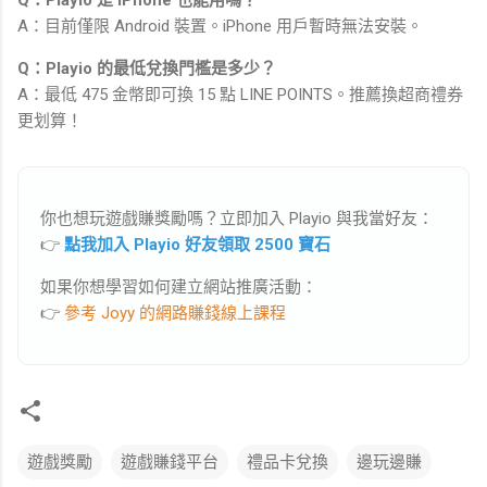
Q：Playio 是 iPhone 也能用嗎？
A：目前僅限 Android 裝置。iPhone 用戶暫時無法安裝。
Q：Playio 的最低兌換門檻是多少？
A：最低 475 金幣即可換 15 點 LINE POINTS。推薦換超商禮券
更划算！
你也想玩遊戲賺獎勵嗎？立即加入 Playio 與我當好友：
👉
點我加入 Playio 好友領取 2500 寶石
如果你想學習如何建立網站推廣活動：
👉
參考 Joyy 的網路賺錢線上課程
遊戲獎勵
遊戲賺錢平台
禮品卡兌換
邊玩邊賺